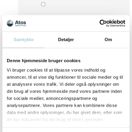
Samtykke
Detaljer
Om
Denne hjemmeside bruger cookies
Vi bruger cookies til at tilpasse vores indhold og
annoncer, til at vise dig funktioner til sociale medier og til
at analysere vores trafik. Vi deler også oplysninger om
din brug af vores hjemmeside med vores partnere inden
for sociale medier, annonceringspartnere og
Jeg giver hermed samtykke til at Atos Medical,
en del af Coloplast Danmark A/S, behandler
analysepartnere. Vores partnere kan kombinere disse
mine personlige oplysninger med det formål at
data med andre oplysninger, du har givet dem, eller som
modtage marketing, invitationer til event og
de har indsamlet fra din brug af deres tjenester.
informationer om Atos Medical produkter og
forskellige services.
Læs vores privatlivspolitik for yderligere