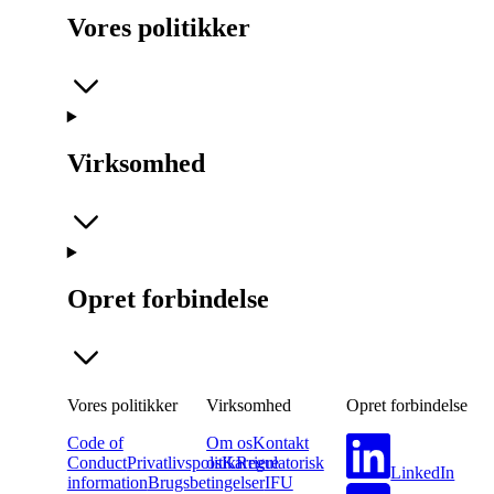
Vores politikker
Virksomhed
Opret forbindelse
Vores politikker
Virksomhed
Opret forbindelse
Code of
Om os
Kontakt
Conduct
Privatlivspolitik
os
Karriere
Regulatorisk
LinkedIn
information
Brugsbetingelser
IFU