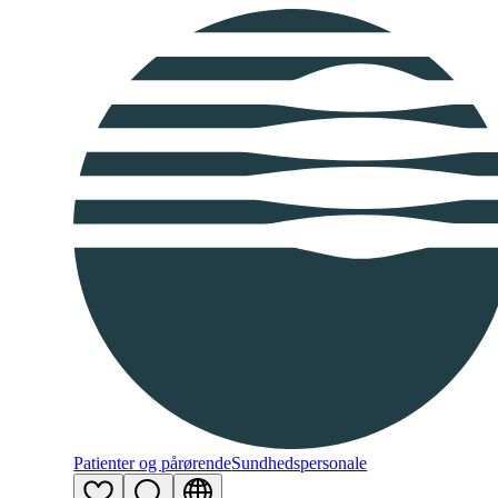
Patienter og pårørende
Sundhedspersonale