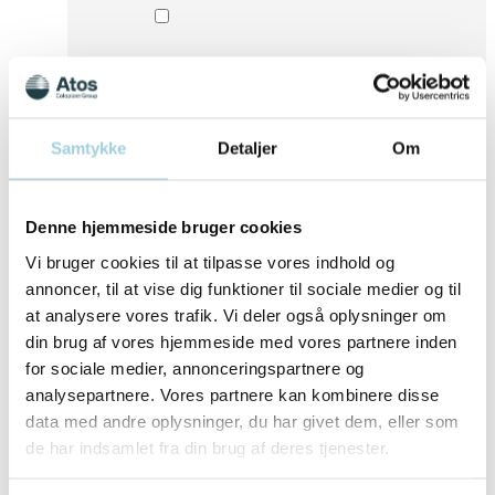
Samtykke
Detaljer
Om
Denne hjemmeside bruger cookies
Vi bruger cookies til at tilpasse vores indhold og
annoncer, til at vise dig funktioner til sociale medier og til
at analysere vores trafik. Vi deler også oplysninger om
din brug af vores hjemmeside med vores partnere inden
for sociale medier, annonceringspartnere og
Jeg giver hermed samtykke til at Atos Medical,
en del af Coloplast Danmark A/S, behandler
analysepartnere. Vores partnere kan kombinere disse
mine personlige oplysninger med det formål at
data med andre oplysninger, du har givet dem, eller som
modtage marketing, invitationer til event og
de har indsamlet fra din brug af deres tjenester.
informationer om Atos Medical produkter og
forskellige services.
Læs vores privatlivspolitik for yderligere