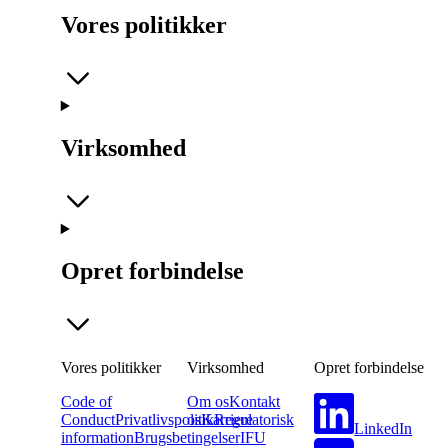
Vores politikker
Virksomhed
Opret forbindelse
Vores politikker
Virksomhed
Opret forbindelse
Code of
Om os
Kontakt
Conduct
Privatlivspolitik
os
Karriere
Regulatorisk
LinkedIn
information
Brugsbetingelser
IFU