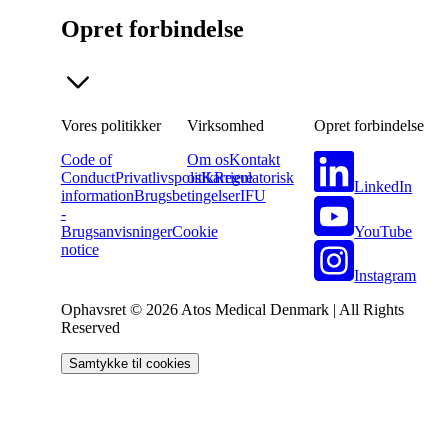
Opret forbindelse
Vores politikker
Virksomhed
Opret forbindelse
Code of
Om os
Kontakt
Conduct
Privatlivspolitik
os
Karriere
Regulatorisk
LinkedIn
information
Brugsbetingelser
IFU
-
YouTube
Brugsanvisninger
Cookie
notice
Instagram
Ophavsret © 2026 Atos Medical Denmark | All Rights
Reserved
Samtykke til cookies