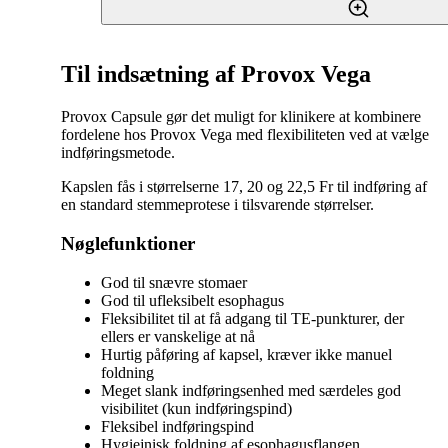
Til indsætning af Provox Vega
Provox Capsule gør det muligt for klinikere at kombinere
fordelene hos Provox Vega med flexibiliteten ved at vælge
indføringsmetode.
Kapslen fås i størrelserne 17, 20 og 22,5 Fr til indføring af
en standard stemmeprotese i tilsvarende størrelser.
Nøglefunktioner
God til snævre stomaer
God til ufleksibelt esophagus
Fleksibilitet til at få adgang til TE-punkturer, der
ellers er vanskelige at nå
Hurtig påføring af kapsel, kræver ikke manuel
foldning
Meget slank indføringsenhed med særdeles god
visibilitet (kun indføringspind)
Fleksibel indføringspind
Hygiejnisk foldning af esophagusflangen