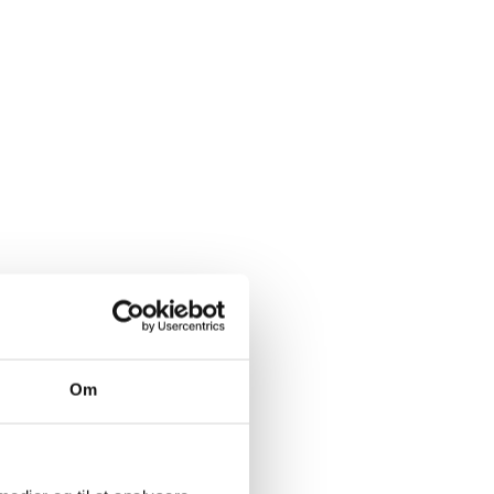
n
lle
Om
sige
ig