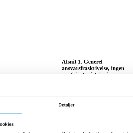
Afsnit 1. Generel
ansvarsfraskrivelse, ingen
medicinsk rådgivning.
Vores websteder tilvejebringes som e
gratis, offentlig tjeneste med generelle
oplysninger, som på ingen måde må
betragtes som en lægelig vurdering. A
Detaljer
oplysninger, der er indeholdt i eller
stammer fra vores websteder, er kun
beregnet til generelle uddannelsesmæs
formål og må ikke opfattes som en
ookies
erstatning for en individualiseret lægel