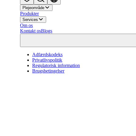
Plejeområde
Produkter
Services
Om os
Kontakt os
Blogs
Adfærdskodeks
Privatlivspolitik
Regulatorisk information
Brugsbetingelser