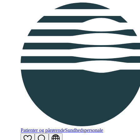
Patienter og pårørende
Sundhedspersonale