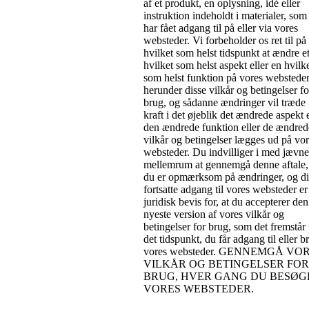
af et produkt, en oplysning, idé eller
instruktion indeholdt i materialer, som
har fået adgang til på eller via vores
websteder. Vi forbeholder os ret til på 
hvilket som helst tidspunkt at ændre e
hvilket som helst aspekt eller en hvilk
som helst funktion på vores websteder
herunder disse vilkår og betingelser fo
brug, og sådanne ændringer vil træde 
kraft i det øjeblik det ændrede aspekt e
den ændrede funktion eller de ændred
vilkår og betingelser lægges ud på vo
websteder. Du indvilliger i med jævne
mellemrum at gennemgå denne aftale,
du er opmærksom på ændringer, og d
fortsatte adgang til vores websteder er
juridisk bevis for, at du accepterer den
nyeste version af vores vilkår og
betingelser for brug, som det fremstår
det tidspunkt, du får adgang til eller b
vores websteder. GENNEMGÅ VO
VILKÅR OG BETINGELSER FOR
BRUG, HVER GANG DU BESØG
VORES WEBSTEDER.