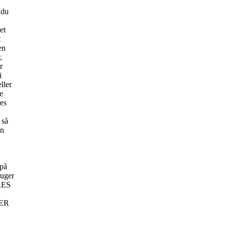
 du
et
t
en
,
r
i
ller
e
res
 så
in
 på
ruger
RES
ER