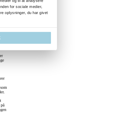
 medier og til at analysere
som
nden for sociale medier,
r
e oplysninger, du har givet
ges
K
t til
ede en
er
æge
rer
, som
er.
t
 på
ugen