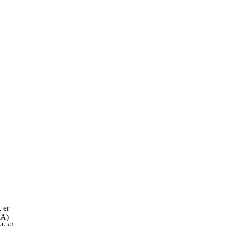
 er
SA)