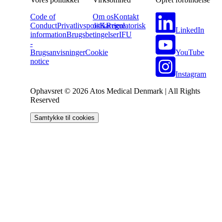
Code of
Om os
Kontakt
Conduct
Privatlivspolitik
os
Karriere
Regulatorisk
LinkedIn
information
Brugsbetingelser
IFU
-
YouTube
Brugsanvisninger
Cookie
notice
Instagram
Ophavsret © 2026 Atos Medical Denmark | All Rights
Reserved
Samtykke til cookies