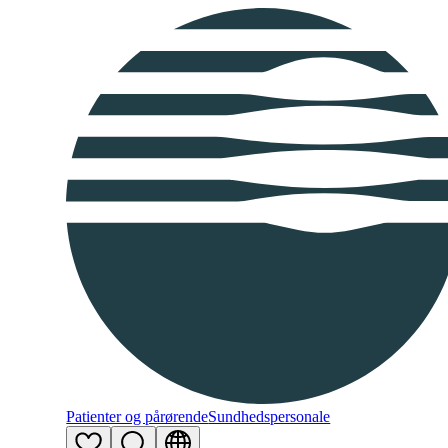
Patienter og pårørende
Sundhedspersonale