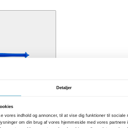
Detaljer
ookies
esen. Provox Flush kan bruges til at puste luft eller skylle drikkevand
se vores indhold og annoncer, til at vise dig funktioner til sociale
oplysninger om din brug af vores hjemmeside med vores partnere i