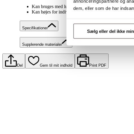
annonceringspartnere og anal
Kan bruges med luft eller drikkevand
dem, eller som de har indsaml
Kan bøjes for individuel tilpasning
Specifikationer
Sælg eller del ikke mi
Supplerende materialer
Del
Gem til mit indhold
Print PDF