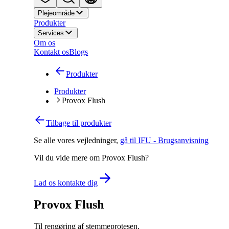
Plejeområde
Produkter
Services
Om os
Kontakt os
Blogs
Produkter
Produkter
Provox Flush
Tilbage til produkter
Se alle vores vejledninger
,
gå til IFU - Brugsanvisning
Vil du vide mere om Provox Flush?
Lad os kontakte dig
Provox Flush
Til rengøring af stemmeprotesen.