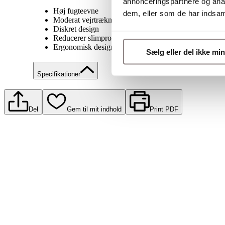
annonceringspartnere og anal
Høj fugteevne
dem, eller som de har indsaml
Moderat vejrtrækningsmodstand, som gør det lettere at 
Diskret design
Reducerer slimproduktion og hoste
Ergonomisk design med lettere okklusion af stoma ved
Sælg eller del ikke mi
Specifikationer
Del
Gem til mit indhold
Print PDF