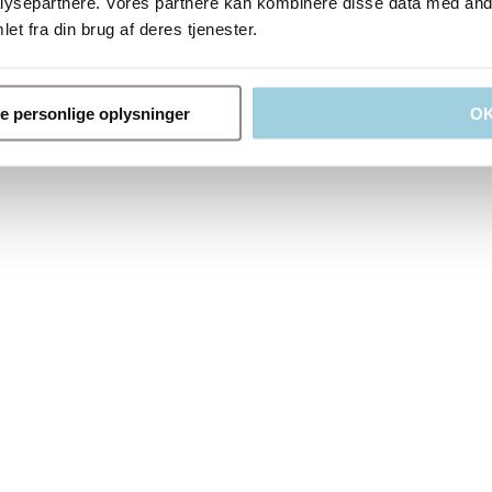
ysepartnere. Vores partnere kan kombinere disse data med andr
et fra din brug af deres tjenester.
trække vejret ved rolige aktiviteter
 tale
ne personlige oplysninger
O