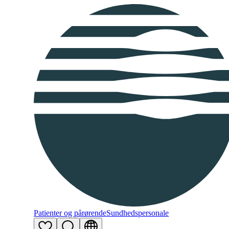
Patienter og pårørende
Sundhedspersonale