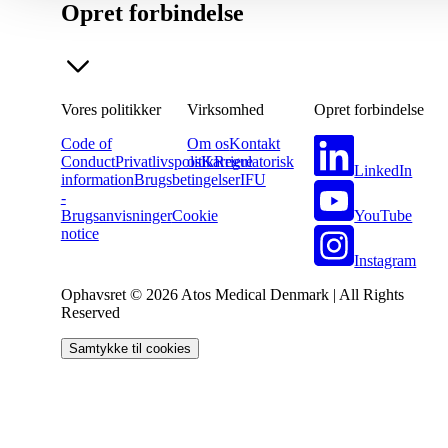
Opret forbindelse
Vores politikker
Virksomhed
Opret forbindelse
Code of
Om os
Kontakt
Conduct
Privatlivspolitik
os
Karriere
Regulatorisk
LinkedIn
information
Brugsbetingelser
IFU
-
YouTube
Brugsanvisninger
Cookie
notice
Instagram
Ophavsret © 2026 Atos Medical Denmark | All Rights
Reserved
Samtykke til cookies