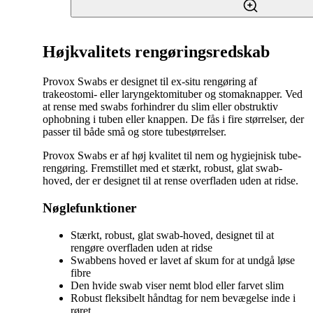
Højkvalitets rengøringsredskab
Provox Swabs er designet til ex-situ rengøring af
trakeostomi- eller laryngektomituber og stomaknapper. Ved
at rense med swabs forhindrer du slim eller obstruktiv
ophobning i tuben eller knappen. De fås i fire størrelser, der
passer til både små og store tubestørrelser.
Provox Swabs er af høj kvalitet til nem og hygiejnisk tube-
rengøring. Fremstillet med et stærkt, robust, glat swab-
hoved, der er designet til at rense overfladen uden at ridse.
Nøglefunktioner
Stærkt, robust, glat swab-hoved, designet til at
rengøre overfladen uden at ridse
Swabbens hoved er lavet af skum for at undgå løse
fibre
Den hvide swab viser nemt blod eller farvet slim
Robust fleksibelt håndtag for nem bevægelse inde i
røret