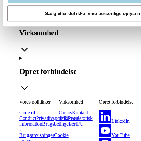
Sælg eller del ikke mine personlige oplysni
Virksomhed
Opret forbindelse
Vores politikker
Virksomhed
Opret forbindelse
Code of
Om os
Kontakt
Conduct
Privatlivspolitik
os
Karriere
Regulatorisk
LinkedIn
information
Brugsbetingelser
IFU
-
YouTube
Brugsanvisninger
Cookie
notice