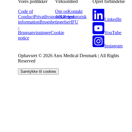
Vores politikker
Virksomhed
Opret forbindelse
Code of
Om os
Kontakt
Conduct
Privatlivspolitik
os
Karriere
Regulatorisk
LinkedIn
information
Brugsbetingelser
IFU
-
YouTube
Brugsanvisninger
Cookie
notice
Instagram
Ophavsret © 2026 Atos Medical Denmark | All Rights
Reserved
Samtykke til cookies