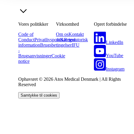
Vores politikker
Virksomhed
Opret forbindelse
Code of
Om os
Kontakt
Conduct
Privatlivspolitik
os
Karriere
Regulatorisk
LinkedIn
information
Brugsbetingelser
IFU
-
YouTube
Brugsanvisninger
Cookie
notice
Instagram
Ophavsret © 2026 Atos Medical Denmark | All Rights
Reserved
Samtykke til cookies