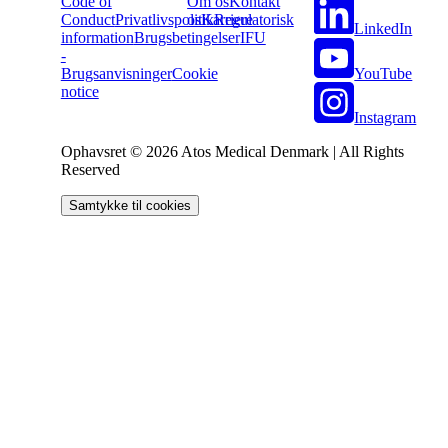
Code of
Om os
Kontakt
Conduct
Privatlivspolitik
os
Karriere
Regulatorisk
LinkedIn
information
Brugsbetingelser
IFU
-
YouTube
Brugsanvisninger
Cookie
notice
Instagram
Ophavsret © 2026 Atos Medical Denmark | All Rights
Reserved
Samtykke til cookies