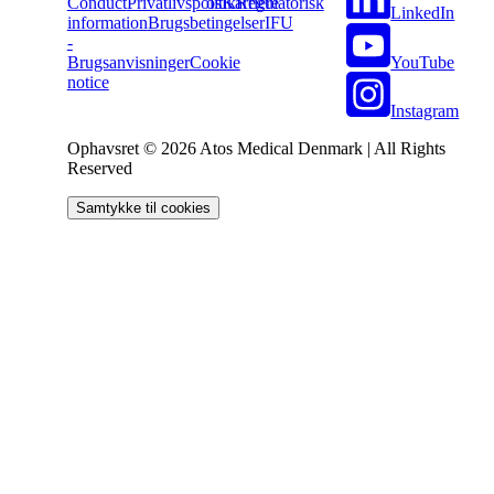
Conduct
Privatlivspolitik
os
Karriere
Regulatorisk
LinkedIn
information
Brugsbetingelser
IFU
-
YouTube
Brugsanvisninger
Cookie
notice
Instagram
Ophavsret © 2026 Atos Medical Denmark | All Rights
Reserved
Samtykke til cookies