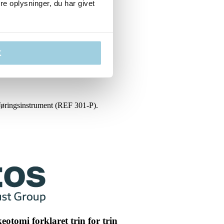
e oplysninger, du har givet
K
føringsinstrument (REF 301-P).
eotomi forklaret trin for trin