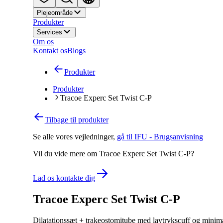
Plejeområde
Produkter
Services
Om os
Kontakt os
Blogs
Produkter
Produkter
Tracoe Experc Set Twist C-P
Tilbage til produkter
Se alle vores vejledninger
,
gå til IFU - Brugsanvisning
Vil du vide mere om Tracoe Experc Set Twist C-P?
Lad os kontakte dig
Tracoe Experc Set Twist C-P
Dilatationssæt + trakeostomitube med lavtrykscuff og minima