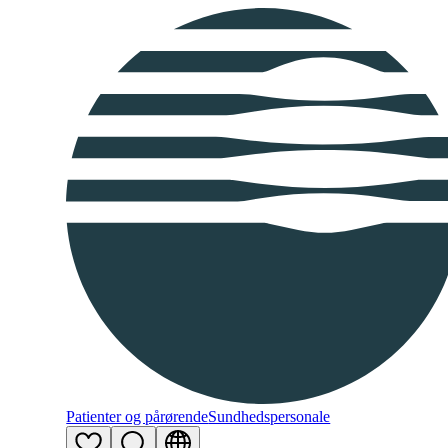
Patienter og pårørende
Sundhedspersonale