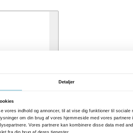
Detaljer
ookies
se vores indhold og annoncer, til at vise dig funktioner til sociale
oplysninger om din brug af vores hjemmeside med vores partnere i
ysepartnere. Vores partnere kan kombinere disse data med andr
et fra din brug af deres tjenester.
give sikker placering af tuben