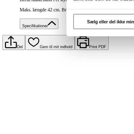
Maks. længde 42 cm. Bredde Ca. 3.5 cm
Sælg eller del ikke mi
Specifikationer
Del
Gem til mit indhold
Print PDF