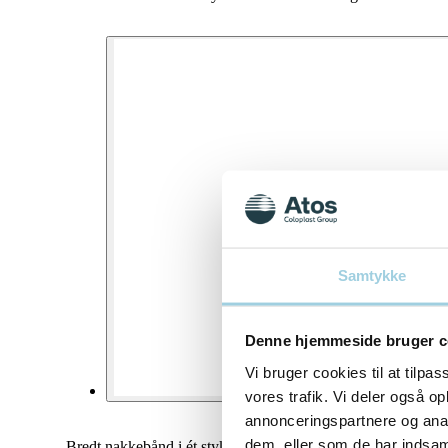
Samtykke
Denne hjemmeside bruger c
Vi bruger cookies til at tilpas
vores trafik. Vi deler også 
annonceringspartnere og anal
dem, eller som de har indsaml
Bredt nakkebånd i ét stykke med burrelukning designet til at 