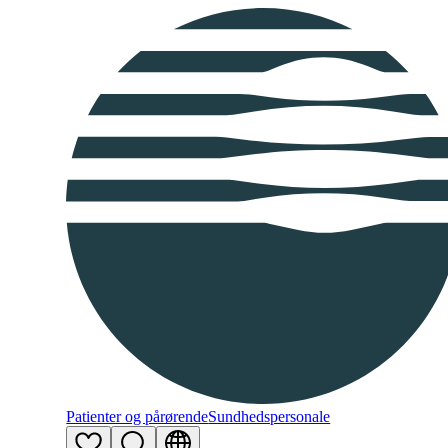
Patienter og pårørende
Sundhedspersonale