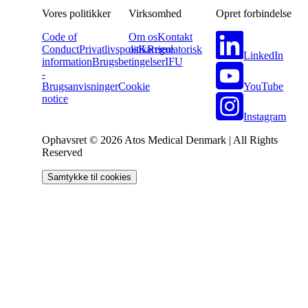
Vores politikker
Virksomhed
Opret forbindelse
Code of
Om os
Kontakt
Conduct
Privatlivspolitik
os
Karriere
Regulatorisk
LinkedIn
information
Brugsbetingelser
IFU
-
YouTube
Brugsanvisninger
Cookie
notice
Instagram
Ophavsret © 2026 Atos Medical Denmark | All Rights
Reserved
Samtykke til cookies