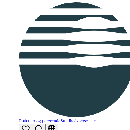
Patienter og pårørende
Sundhedspersonale