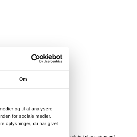
Om
 medier og til at analysere
nden for sociale medier,
e oplysninger, du har givet
. Bemærk: Må ikke bruges til helkropsbadning eller svømning!