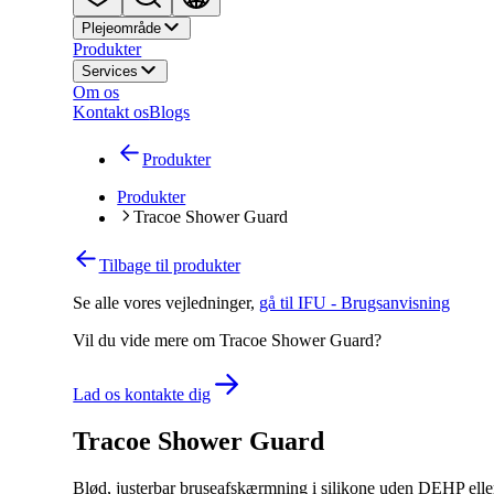
Plejeområde
Produkter
Services
Om os
Kontakt os
Blogs
Produkter
Produkter
Tracoe Shower Guard
Tilbage til produkter
Se alle vores vejledninger
,
gå til IFU - Brugsanvisning
Vil du vide mere om Tracoe Shower Guard?
Lad os kontakte dig
Tracoe Shower Guard
Blød, justerbar bruseafskærmning i silikone uden DEHP eller