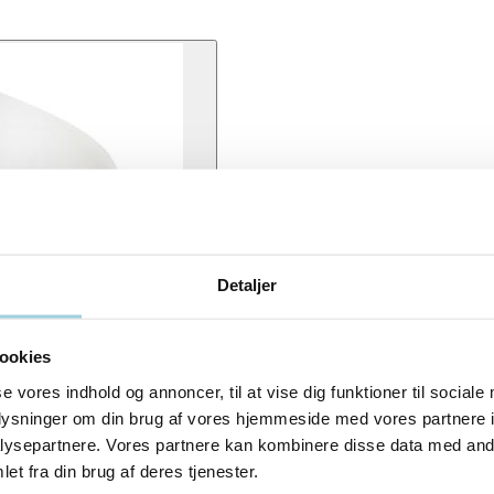
Detaljer
ookies
se vores indhold og annoncer, til at vise dig funktioner til sociale
oplysninger om din brug af vores hjemmeside med vores partnere i
ysepartnere. Vores partnere kan kombinere disse data med andr
et fra din brug af deres tjenester.
ex. Den er blød, justerbar og kan tilpasses forskellige halsstørrelser