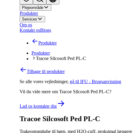
Plejeområde
Produkter
Services
Om os
Kontakt os
Blogs
Produkter
Produkter
Tracoe Silcosoft Ped PL-C
Tilbage til produkter
Se alle vores vejledninger
,
gå til IFU - Brugsanvisning
Vil du vide mere om Tracoe Silcosoft Ped PL-C?
Lad os kontakte dig
Tracoe Silcosoft Ped PL-C
Trakeostomitube til børn, med H2O-cuff, proksimal længere