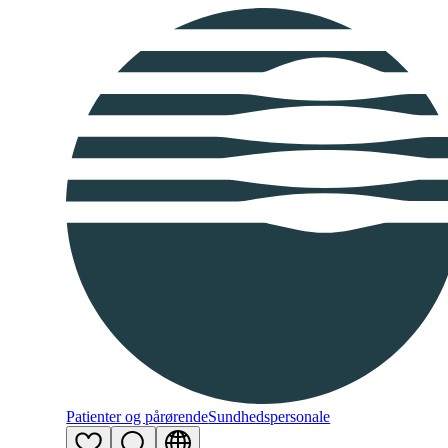
Patienter og pårørende
Sundhedspersonale