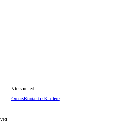
Virksomhed
Om os
Kontakt os
Karriere
rved