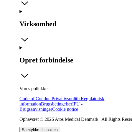
Virksomhed
Opret forbindelse
Vores politikker
Code of Conduct
Privatlivspolitik
Regulatorisk
information
Brugsbetingelser
IFU -
Brugsanvisninger
Cookie notice
Ophavsret © 2026 Atos Medical Denmark | All Rights Rese
Samtykke til cookies