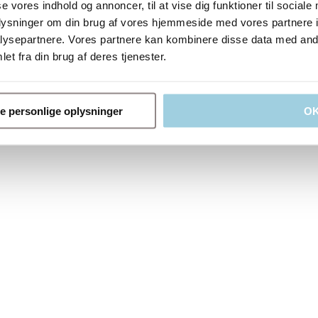
se vores indhold og annoncer, til at vise dig funktioner til sociale
oplysninger om din brug af vores hjemmeside med vores partnere i
ysepartnere. Vores partnere kan kombinere disse data med andr
 silikonetube
et fra din brug af deres tjenester.
d til kanylen
ler
ne personlige oplysninger
O