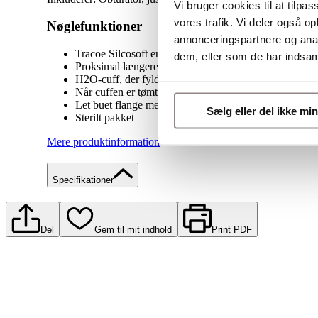
Vi bruger cookies til at tilpas
vores trafik. Vi deler også 
Nøglefunktioner
annonceringspartnere og anal
Tracoe Silcosoft er en blød, fleksibel, spiralforstærket
dem, eller som de har indsaml
Proksimal længere tube
H2O-cuff, der fyldes med sterilt vand
Når cuffen er tømt for luft, sidder den tæt og stramt in
Let buet flange med store, ekstra forstærkede snørehul
Sælg eller del ikke mi
Sterilt pakket
Mere produktinformation
Specifikationer
Del
Gem til mit indhold
Print PDF