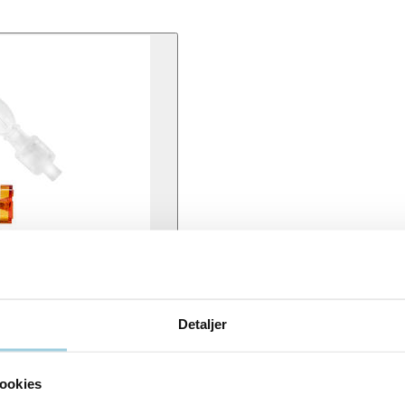
Detaljer
ookies
og produktinformationskort med to aftagelige etiketter.