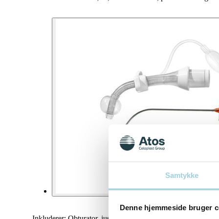
Samtykke
Denne hjemmeside bruger c
Inkluderer: Obturator, justerbart nakkebånd, frakoblingskile 