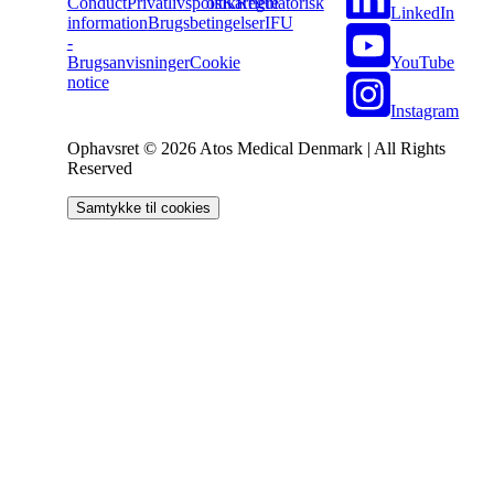
Conduct
Privatlivspolitik
os
Karriere
Regulatorisk
LinkedIn
information
Brugsbetingelser
IFU
-
YouTube
Brugsanvisninger
Cookie
notice
Instagram
Ophavsret © 2026 Atos Medical Denmark | All Rights
Reserved
Samtykke til cookies