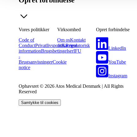
Opret forbindelse
Vores politikker
Virksomhed
Opret forbindelse
Code of
Om os
Kontakt
Conduct
Privatlivspolitik
os
Karriere
Regulatorisk
LinkedIn
information
Brugsbetingelser
IFU
-
YouTube
Brugsanvisninger
Cookie
notice
Instagram
Ophavsret © 2026 Atos Medical Denmark | All Rights
Reserved
Samtykke til cookies