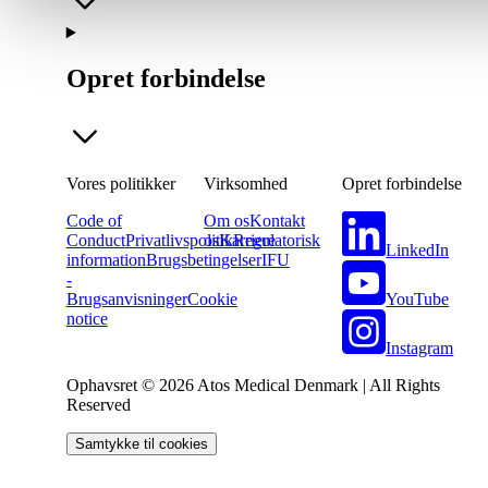
Opret forbindelse
Vores politikker
Virksomhed
Opret forbindelse
Code of
Om os
Kontakt
Conduct
Privatlivspolitik
os
Karriere
Regulatorisk
LinkedIn
information
Brugsbetingelser
IFU
-
YouTube
Brugsanvisninger
Cookie
notice
Instagram
Ophavsret © 2026 Atos Medical Denmark | All Rights
Reserved
Samtykke til cookies