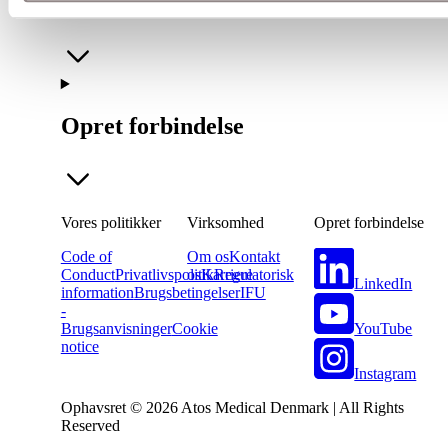
Virksomhed
Opret forbindelse
Vores politikker
Virksomhed
Opret forbindelse
Code of
Om os
Kontakt
Conduct
Privatlivspolitik
os
Karriere
Regulatorisk
LinkedIn
information
Brugsbetingelser
IFU
-
YouTube
Brugsanvisninger
Cookie
notice
Instagram
Ophavsret © 2026 Atos Medical Denmark | All Rights
Reserved