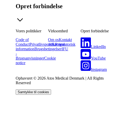
Opret forbindelse
Vores politikker
Virksomhed
Opret forbindelse
Code of
Om os
Kontakt
Conduct
Privatlivspolitik
os
Karriere
Regulatorisk
LinkedIn
information
Brugsbetingelser
IFU
-
YouTube
Brugsanvisninger
Cookie
notice
Instagram
Ophavsret © 2026 Atos Medical Denmark | All Rights
Reserved
Samtykke til cookies