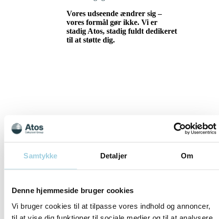
Vores udseende ændrer sig –
vores formål gør ikke. Vi er
stadig Atos, stadig fuldt dedikeret
til at støtte dig.
Samtykke
Detaljer
Om
Choose another country or
language:
Denne hjemmeside bruger cookies
Vi bruger cookies til at tilpasse vores indhold og annoncer,
til at vise dig funktioner til sociale medier og til at analysere