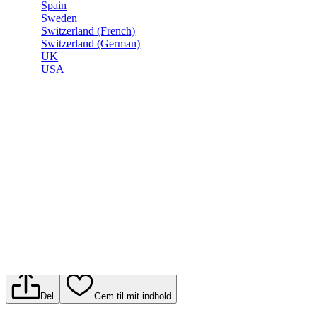
Spain
Sweden
Switzerland (French)
Switzerland (German)
UK
USA
Del
Gem til mit indhold