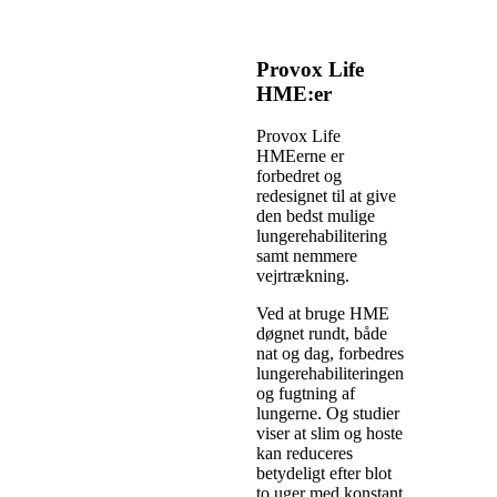
Provox Life
HME:er
Provox Life
HMEerne er
forbedret og
redesignet til at give
den bedst mulige
lungerehabilitering
samt nemmere
vejrtrækning.
Ved at bruge HME
døgnet rundt, både
nat og dag, forbedres
lungerehabiliteringen
og fugtning af
lungerne. Og studier
viser at slim og hoste
kan reduceres
betydeligt efter blot
to uger med konstant