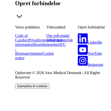
Opret forbindelse
Vores politikker
Virksomhed
Opret forbindelse
Code of
Om os
Kontakt
Conduct
Privatlivspolitik
os
Karriere
Regulatorisk
LinkedIn
information
Brugsbetingelser
IFU
-
YouTube
Brugsanvisninger
Cookie
notice
Instagram
Ophavsret © 2026 Atos Medical Denmark | All Rights
Reserved
Samtykke til cookies