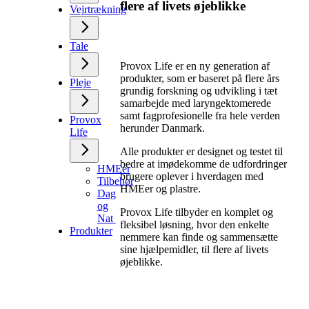
flere af livets øjeblikke
Vejrtrækning
Tale
Provox Life er en ny generation af
produkter, som er baseret på flere års
Pleje
grundig forskning og udvikling i tæt
samarbejde med laryngektomerede
samt fagprofesionelle fra hele verden
Provox
herunder Danmark.
Life
Alle produkter er designet og testet til
bedre at imødekomme de udfordringer
HMEer
brugere oplever i hverdagen med
Tilbehør
HMEer og plastre.
Dag
og
Provox Life tilbyder en komplet og
Nat
fleksibel løsning, hvor den enkelte
Produkter
nemmere kan finde og sammensætte
sine hjælpemidler, til flere af livets
øjeblikke.