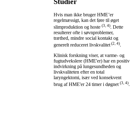
Studier
Hvis man ikke bruger HME’er
regelmæssigt, kan det føre til øget
(3, 4)
slimproduktion og hoste
. Dette
resulterer ofte i søvnproblemer,
træthed, mindre social kontakt og
(2, 4)
generelt reduceret livskvalitet
.
Klinisk forskning viser, at varme- og
fugtudvekslere (HME'er) har en positiv
indvirkning på lungesundheden og
livskvaliteten efter en total
laryngektomi, især ved konsekvent
(3, 4)
brug af HME'er 24 timer i døgnet
.