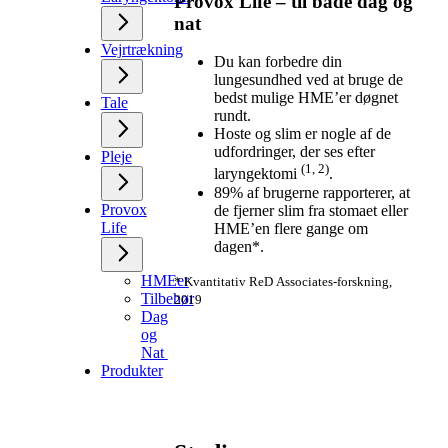
Provox Life – til både dag og
nat
Vejrtrækning
Du kan forbedre din
lungesundhed ved at bruge de
bedst mulige HME’er døgnet
Tale
rundt.
Hoste og slim er nogle af de
udfordringer, der ses efter
Pleje
(1, 2)
laryngektomi
.
89% af brugerne rapporterer, at
Provox
de fjerner slim fra stomaet eller
Life
HME’en flere gange om
dagen*.
HMEer
* Kvantitativ ReD Associates-forskning,
Tilbehør
2019
Dag
og
Nat
Produkter