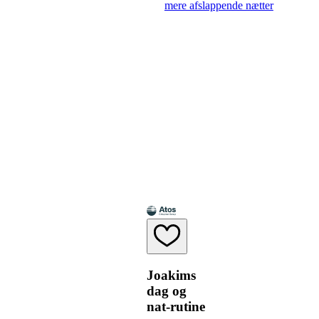
mere afslappende nætter
Joakims
dag og
nat-rutine