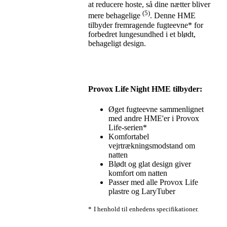
at reducere hoste, så dine nætter bliver
(5)
mere behagelige
. Denne HME
tilbyder fremragende fugteevne* for
forbedret lungesundhed i et blødt,
behageligt design.
Provox Life Night HME tilbyder:
Øget fugteevne sammenlignet
med andre HME'er i Provox
Life-serien*
Komfortabel
vejrtrækningsmodstand om
natten
Blødt og glat design giver
komfort om natten
Passer med alle Provox Life
plastre og LaryTuber
*
I henhold til enhedens specifikationer.