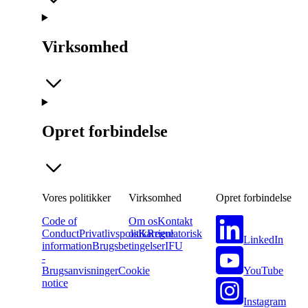
Virksomhed
Opret forbindelse
Vores politikker
Virksomhed
Opret forbindelse
Code of
Om os
Kontakt
Conduct
Privatlivspolitik
os
Karriere
Regulatorisk
LinkedIn
information
Brugsbetingelser
IFU
-
YouTube
Brugsanvisninger
Cookie
notice
Instagram