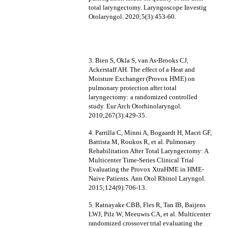
total laryngectomy. Laryngoscope Investig
Otolaryngol. 2020;5(3):453-60.
3. Bien S, Okla S, van As-Brooks CJ,
Ackerstaff AH. The effect of a Heat and
Moisture Exchanger (Provox HME) on
pulmonary protection after total
laryngectomy: a randomized controlled
study. Eur Arch Otorhinolaryngol.
2010;267(3):429-35.
4. Parrilla C, Minni A, Bogaardt H, Macri GF,
Battista M, Roukos R, et al. Pulmonary
Rehabilitation After Total Laryngectomy: A
Multicenter Time-Series Clinical Trial
Evaluating the Provox XtraHME in HME-
Naive Patients. Ann Otol Rhinol Laryngol.
2015;124(9):706-13.
5. Ratnayake CBB, Fles R, Tan IB, Baijens
LWJ, Pilz W, Meeuwis CA, et al. Multicenter
randomized crossover trial evaluating the