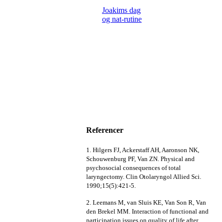
Joakims dag
og nat-rutine
Referencer
1. Hilgers FJ, Ackerstaff AH, Aaronson NK,
Schouwenburg PF, Van ZN. Physical and
psychosocial consequences of total
laryngectomy. Clin Otolaryngol Allied Sci.
1990;15(5):421-5.
2. Leemans M, van Sluis KE, Van Son R, Van
den Brekel MM. Interaction of functional and
participation issues on quality of life after